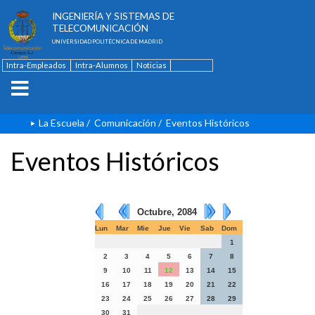
ESCUELA TÉCNICA SUPERIOR DE
INGENIERÍA Y SISTEMAS DE
TELECOMUNICACIÓN
UNIVERSIDAD POLITÉCNICA DE MADRID
Intra-Empleados
Intra-Alumnos
Noticias
Contacto
English
La Escuela
/
Comunicación
/
Eventos Históricos
Eventos Históricos
Octubre, 2084
Lun
Mar
Mie
Jue
Vie
Sab
Dom
1
2
3
4
5
6
7
8
9
10
11
12
13
14
15
16
17
18
19
20
21
22
23
24
25
26
27
28
29
30
31