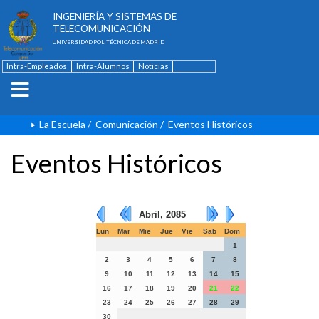
ESCUELA TÉCNICA SUPERIOR DE
INGENIERÍA Y SISTEMAS DE
TELECOMUNICACIÓN
UNIVERSIDAD POLITÉCNICA DE MADRID
Intra-Empleados
Intra-Alumnos
Noticias
Contacto
English
La Escuela
/
Comunicación
/
Eventos Históricos
Eventos Históricos
Abril, 2085
Lun
Mar
Mie
Jue
Vie
Sab
Dom
1
2
3
4
5
6
7
8
9
10
11
12
13
14
15
16
17
18
19
20
21
22
23
24
25
26
27
28
29
30