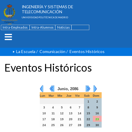
ESCUELA TÉCNICA SUPERIOR DE
INGENIERÍA Y SISTEMAS DE
TELECOMUNICACIÓN
UNIVERSIDAD POLITÉCNICA DE MADRID
Intra-Empleados
Intra-Alumnos
Noticias
Contacto
English
La Escuela
/
Comunicación
/
Eventos Históricos
Eventos Históricos
Junio, 2086
Lun
Mar
Mie
Jue
Vie
Sab
Dom
1
2
3
4
5
6
7
8
9
10
11
12
13
14
15
16
17
18
19
20
21
22
23
24
25
26
27
28
29
30