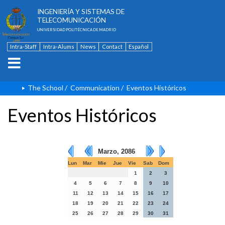
ESCUELA TÉCNICA SUPERIOR DE
INGENIERÍA Y SISTEMAS DE
TELECOMUNICACIÓN
UNIVERSIDAD POLITÉCNICA DE MADRID
Intra-Staff
Intra-Alums
News
Contact
Español
The School
/
Communication
/
Eventos Históricos
Eventos Históricos
Marzo, 2086
Lun
Mar
Mie
Jue
Vie
Sab
Dom
1
2
3
4
5
6
7
8
9
10
11
12
13
14
15
16
17
18
19
20
21
22
23
24
25
26
27
28
29
30
31