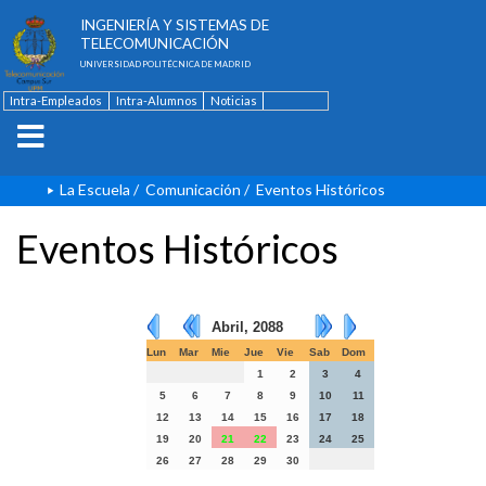
ESCUELA TÉCNICA SUPERIOR DE
INGENIERÍA Y SISTEMAS DE
TELECOMUNICACIÓN
UNIVERSIDAD POLITÉCNICA DE MADRID
Intra-Empleados
Intra-Alumnos
Noticias
Contacto
English
La Escuela
/
Comunicación
/
Eventos Históricos
Eventos Históricos
Abril, 2088
Lun
Mar
Mie
Jue
Vie
Sab
Dom
1
2
3
4
5
6
7
8
9
10
11
12
13
14
15
16
17
18
19
20
21
22
23
24
25
26
27
28
29
30