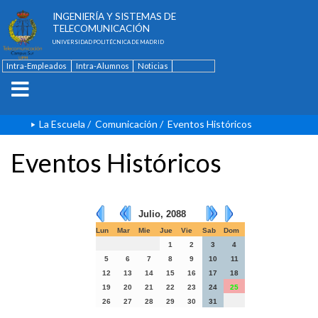
ESCUELA TÉCNICA SUPERIOR DE
INGENIERÍA Y SISTEMAS DE
TELECOMUNICACIÓN
UNIVERSIDAD POLITÉCNICA DE MADRID
Intra-Empleados
Intra-Alumnos
Noticias
Contacto
English
La Escuela
/
Comunicación
/
Eventos Históricos
Eventos Históricos
Julio, 2088
Lun
Mar
Mie
Jue
Vie
Sab
Dom
1
2
3
4
5
6
7
8
9
10
11
12
13
14
15
16
17
18
19
20
21
22
23
24
25
26
27
28
29
30
31