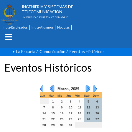
ESCUELA TÉCNICA SUPERIOR DE
INGENIERÍA Y SISTEMAS DE
TELECOMUNICACIÓN
UNIVERSIDAD POLITÉCNICA DE MADRID
Intra-Empleados
Intra-Alumnos
Noticias
Contacto
English
La Escuela
/
Comunicación
/
Eventos Históricos
Eventos Históricos
Marzo, 2089
Lun
Mar
Mie
Jue
Vie
Sab
Dom
1
2
3
4
5
6
7
8
9
10
11
12
13
14
15
16
17
18
19
20
21
22
23
24
25
26
27
28
29
30
31