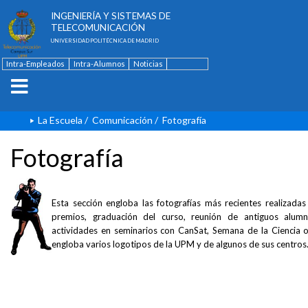
ESCUELA TÉCNICA SUPERIOR DE
INGENIERÍA Y SISTEMAS DE
TELECOMUNICACIÓN
UNIVERSIDAD POLITÉCNICA DE MADRID
Intra-Empleados
Intra-Alumnos
Noticias
Contacto
English
La Escuela
/
Comunicación
/
Fotografía
Fotografía
Esta sección engloba las fotografías más recientes realizada
premios, graduación del curso, reunión de antiguos alumno
actividades en seminarios con CanSat, Semana de la Ciencia
engloba varios logotipos de la UPM y de algunos de sus centros