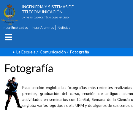
ESCUELA TÉCNICA SUPERIOR DE
INGENIERÍA Y SISTEMAS DE
TELECOMUNICACIÓN
UNIVERSIDAD POLITÉCNICA DE MADRID
Intra-Empleados
Intra-Alumnos
Noticias
Contacto
English
La Escuela
/
Comunicación
/
Fotografía
Fotografía
Esta sección engloba las fotografías más recientes realizada
premios, graduación del curso, reunión de antiguos alumno
actividades en seminarios con CanSat, Semana de la Ciencia
engloba varios logotipos de la UPM y de algunos de sus centros