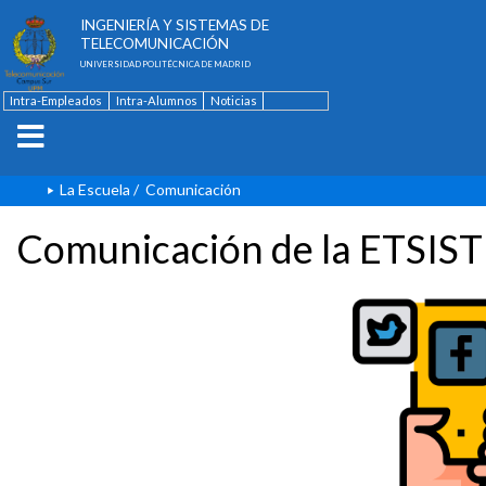
ESCUELA TÉCNICA SUPERIOR DE
INGENIERÍA Y SISTEMAS DE
TELECOMUNICACIÓN
UNIVERSIDAD POLITÉCNICA DE MADRID
Intra-Empleados
Intra-Alumnos
Noticias
Contacto
English
La Escuela
/
Comunicación
Comunicación de la ETSIST