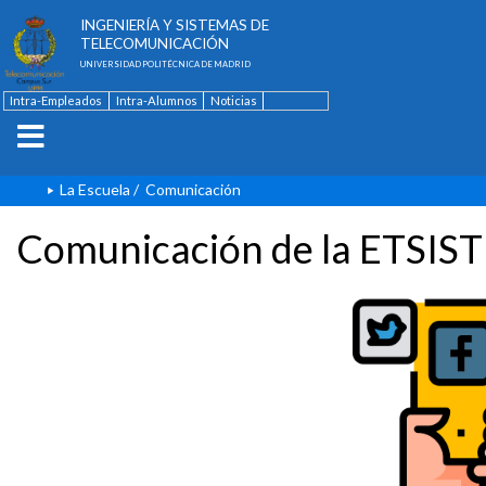
ESCUELA TÉCNICA SUPERIOR DE
INGENIERÍA Y SISTEMAS DE
TELECOMUNICACIÓN
UNIVERSIDAD POLITÉCNICA DE MADRID
Intra-Empleados
Intra-Alumnos
Noticias
Contacto
English
La Escuela
/
Comunicación
Comunicación de la ETSIST