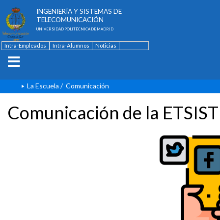
ESCUELA TÉCNICA SUPERIOR DE
INGENIERÍA Y SISTEMAS DE
TELECOMUNICACIÓN
UNIVERSIDAD POLITÉCNICA DE MADRID
Intra-Empleados
Intra-Alumnos
Noticias
Contacto
English
La Escuela
/
Comunicación
Comunicación de la ETSIST