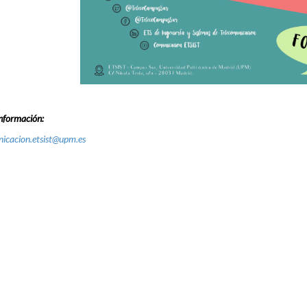
nformación:
icacion.etsist@upm.es