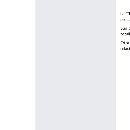
La ET
prese
Sus p
total
Otra 
relac