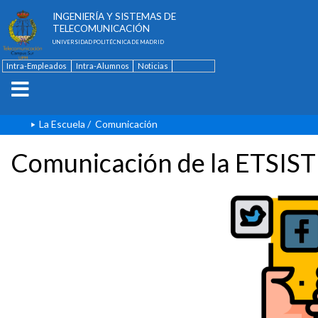
ESCUELA TÉCNICA SUPERIOR DE
INGENIERÍA Y SISTEMAS DE
TELECOMUNICACIÓN
UNIVERSIDAD POLITÉCNICA DE MADRID
Intra-Empleados
Intra-Alumnos
Noticias
Contacto
English
La Escuela
/
Comunicación
Comunicación de la ETSIST