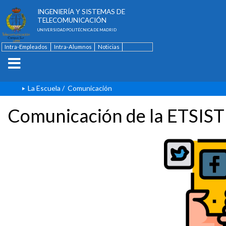
ESCUELA TÉCNICA SUPERIOR DE
INGENIERÍA Y SISTEMAS DE
TELECOMUNICACIÓN
UNIVERSIDAD POLITÉCNICA DE MADRID
Intra-Empleados
Intra-Alumnos
Noticias
Contacto
English
La Escuela
/
Comunicación
Comunicación de la ETSIST