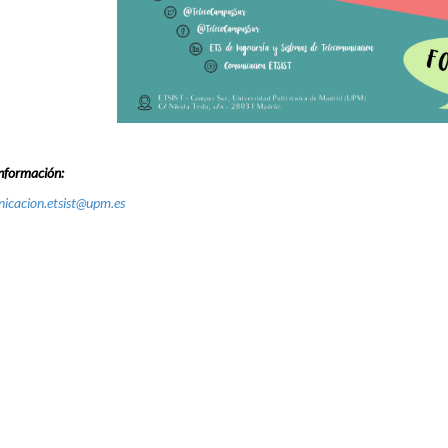
nformación:
icacion.etsist@upm.es