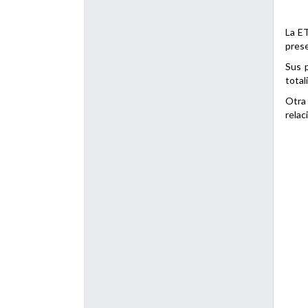
La ET
prese
Sus p
total
Otra 
relac