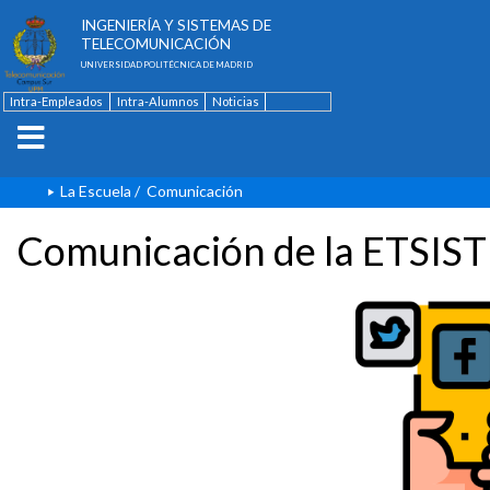
ESCUELA TÉCNICA SUPERIOR DE
INGENIERÍA Y SISTEMAS DE
TELECOMUNICACIÓN
UNIVERSIDAD POLITÉCNICA DE MADRID
Intra-Empleados
Intra-Alumnos
Noticias
Contacto
English
La Escuela
/
Comunicación
Comunicación de la ETSIST