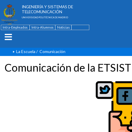
ESCUELA TÉCNICA SUPERIOR DE
INGENIERÍA Y SISTEMAS DE
TELECOMUNICACIÓN
UNIVERSIDAD POLITÉCNICA DE MADRID
Intra-Empleados
Intra-Alumnos
Noticias
Contacto
English
La Escuela
/
Comunicación
Comunicación de la ETSIST