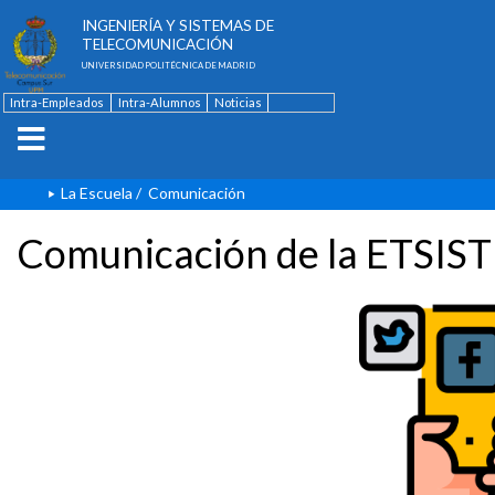
ESCUELA TÉCNICA SUPERIOR DE
INGENIERÍA Y SISTEMAS DE
TELECOMUNICACIÓN
UNIVERSIDAD POLITÉCNICA DE MADRID
Intra-Empleados
Intra-Alumnos
Noticias
Contacto
English
La Escuela
/
Comunicación
Comunicación de la ETSIST