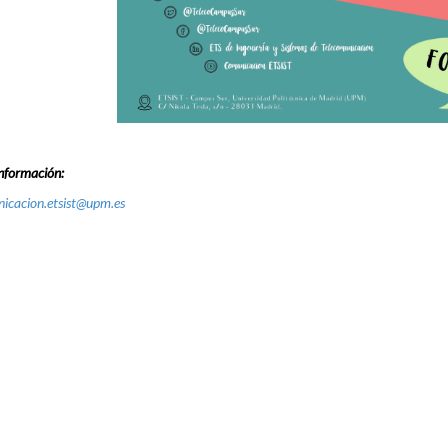
nformación:
icacion.etsist@upm.es