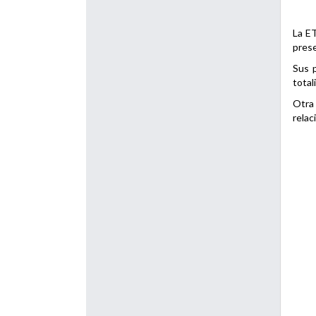
La ET
prese
Sus p
total
Otra 
relac