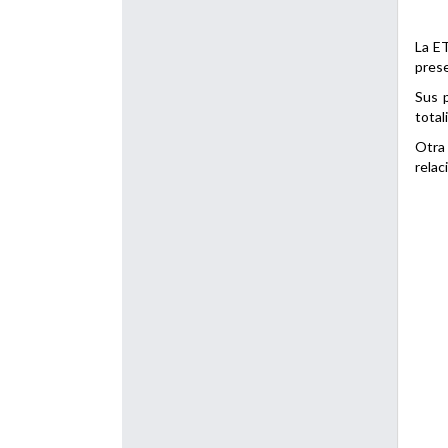
La ET
prese
Sus p
total
Otra 
relac