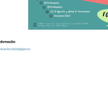
nformación:
icacion.etsist@upm.es