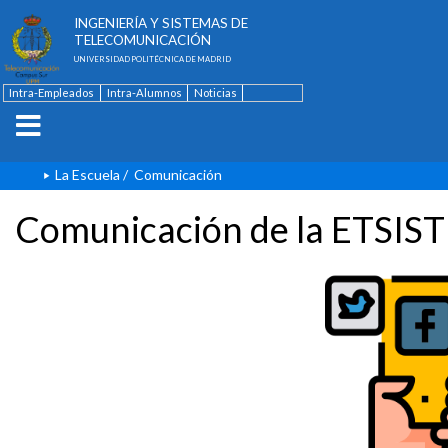
ESCUELA TÉCNICA SUPERIOR DE
INGENIERÍA Y SISTEMAS DE
TELECOMUNICACIÓN
UNIVERSIDAD POLITÉCNICA DE MADRID
Intra-Empleados
Intra-Alumnos
Noticias
Contacto
English
La Escuela
/
Comunicación
Comunicación de la ETSIST