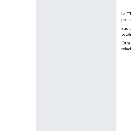
La ET
prese
Sus p
total
Otra 
relac