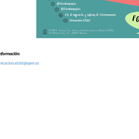
nformación:
icacion.etsist@upm.es