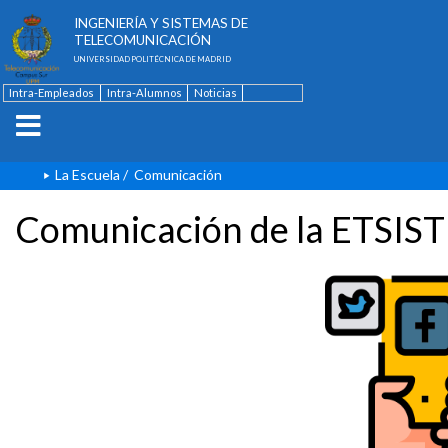
ESCUELA TÉCNICA SUPERIOR DE
INGENIERÍA Y SISTEMAS DE
TELECOMUNICACIÓN
UNIVERSIDAD POLITÉCNICA DE MADRID
Intra-Empleados
Intra-Alumnos
Noticias
Contacto
English
La Escuela
/
Comunicación
Comunicación de la ETSIST