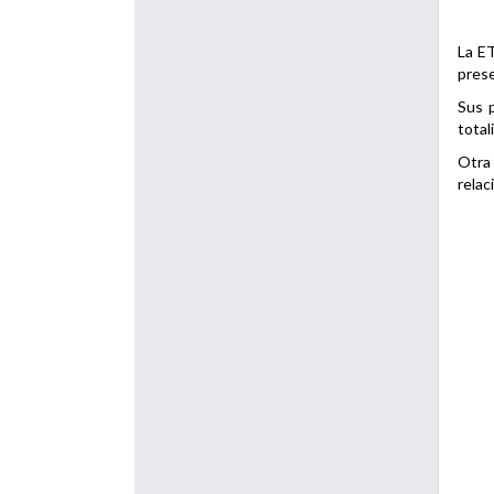
La ET
prese
Sus p
total
Otra 
relac