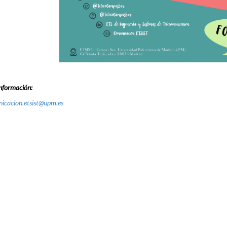
nformación:
icacion.etsist@upm.es