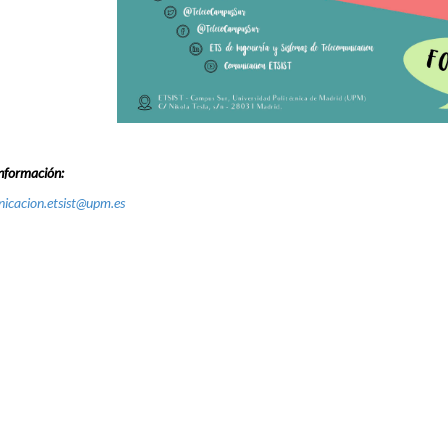
nformación:
icacion.etsist@upm.es