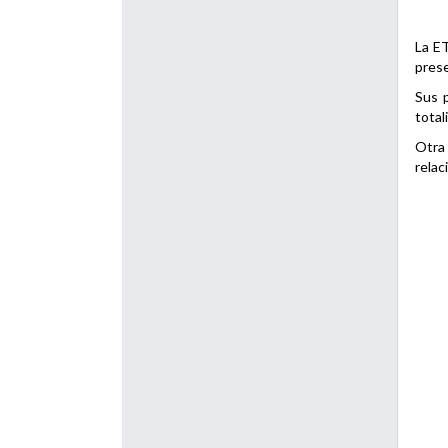
La ET
prese
Sus p
total
Otra 
relac