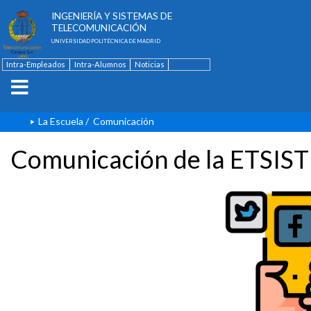
ESCUELA TÉCNICA SUPERIOR DE
INGENIERÍA Y SISTEMAS DE
TELECOMUNICACIÓN
UNIVERSIDAD POLITÉCNICA DE MADRID
Intra-Empleados
Intra-Alumnos
Noticias
Contacto
English
La Escuela
/
Comunicación
Comunicación de la ETSIST