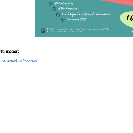
nformación:
icacion.etsist@upm.es