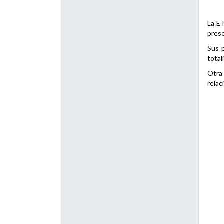
La ET
prese
Sus p
total
Otra 
relac