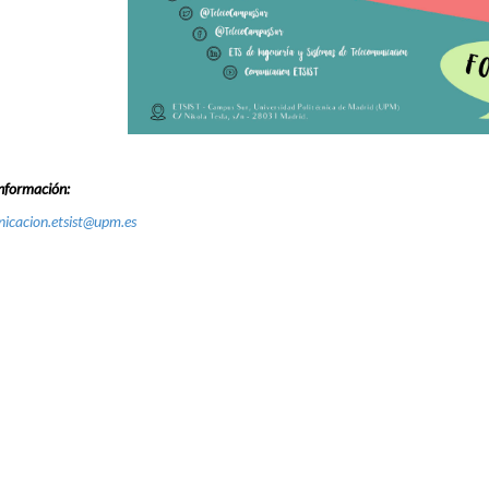
nformación:
icacion.etsist@upm.es