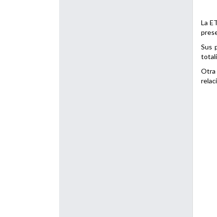
La ET
prese
Sus p
total
Otra 
relac