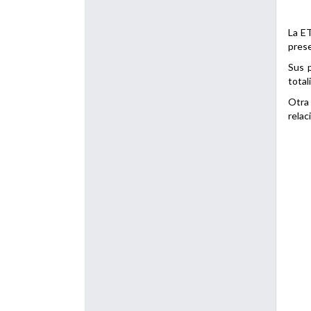
La ET
prese
Sus p
total
Otra 
relac