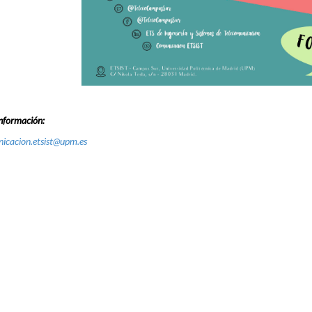
nformación:
icacion.etsist@upm.es