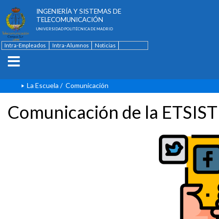
ESCUELA TÉCNICA SUPERIOR DE
INGENIERÍA Y SISTEMAS DE
TELECOMUNICACIÓN
UNIVERSIDAD POLITÉCNICA DE MADRID
Intra-Empleados
Intra-Alumnos
Noticias
Contacto
English
La Escuela
/
Comunicación
Comunicación de la ETSIST