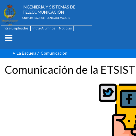
ESCUELA TÉCNICA SUPERIOR DE
INGENIERÍA Y SISTEMAS DE
TELECOMUNICACIÓN
UNIVERSIDAD POLITÉCNICA DE MADRID
Intra-Empleados
Intra-Alumnos
Noticias
Contacto
English
La Escuela
/
Comunicación
Comunicación de la ETSIST