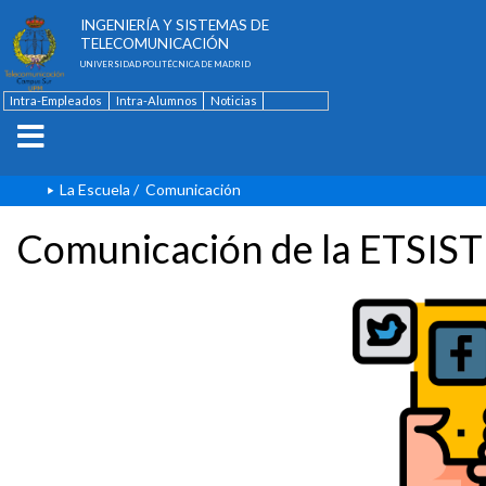
ESCUELA TÉCNICA SUPERIOR DE
INGENIERÍA Y SISTEMAS DE
TELECOMUNICACIÓN
UNIVERSIDAD POLITÉCNICA DE MADRID
Intra-Empleados
Intra-Alumnos
Noticias
Contacto
English
La Escuela
/
Comunicación
Comunicación de la ETSIST