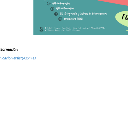
nformación:
icacion.etsist@upm.es