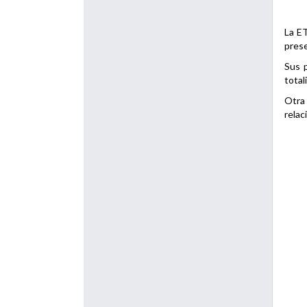
La ET
prese
Sus p
total
Otra 
relac