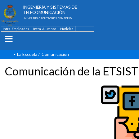
ESCUELA TÉCNICA SUPERIOR DE
INGENIERÍA Y SISTEMAS DE
TELECOMUNICACIÓN
UNIVERSIDAD POLITÉCNICA DE MADRID
Intra-Empleados
Intra-Alumnos
Noticias
Contacto
English
La Escuela
/
Comunicación
Comunicación de la ETSIST