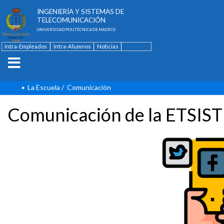
ESCUELA TÉCNICA SUPERIOR DE
INGENIERÍA Y SISTEMAS DE
TELECOMUNICACIÓN
UNIVERSIDAD POLITÉCNICA DE MADRID
Intra-Empleados
Intra-Alumnos
Noticias
Contacto
English
La Escuela
/
Comunicación
Comunicación de la ETSIST