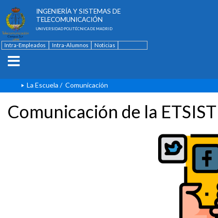
ESCUELA TÉCNICA SUPERIOR DE
INGENIERÍA Y SISTEMAS DE
TELECOMUNICACIÓN
UNIVERSIDAD POLITÉCNICA DE MADRID
Intra-Empleados
Intra-Alumnos
Noticias
Contacto
English
La Escuela
/
Comunicación
Comunicación de la ETSIST