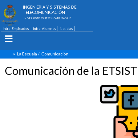
ESCUELA TÉCNICA SUPERIOR DE
INGENIERÍA Y SISTEMAS DE
TELECOMUNICACIÓN
UNIVERSIDAD POLITÉCNICA DE MADRID
Intra-Empleados
Intra-Alumnos
Noticias
Contacto
English
La Escuela
/
Comunicación
Comunicación de la ETSIST