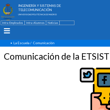
ESCUELA TÉCNICA SUPERIOR DE
INGENIERÍA Y SISTEMAS DE
TELECOMUNICACIÓN
UNIVERSIDAD POLITÉCNICA DE MADRID
Intra-Empleados
Intra-Alumnos
Noticias
Contacto
English
La Escuela
/
Comunicación
Comunicación de la ETSIST