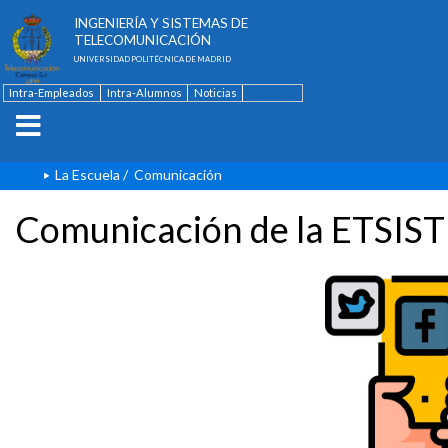
ESCUELA TÉCNICA SUPERIOR DE
INGENIERÍA Y SISTEMAS DE
TELECOMUNICACIÓN
UNIVERSIDAD POLITÉCNICA DE MADRID
Intra-Empleados
Intra-Alumnos
Noticias
Contacto
English
La Escuela
/
Comunicación
Comunicación de la ETSIST