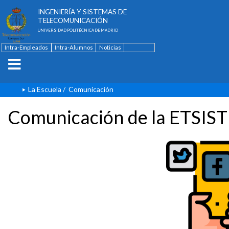
ESCUELA TÉCNICA SUPERIOR DE
INGENIERÍA Y SISTEMAS DE
TELECOMUNICACIÓN
UNIVERSIDAD POLITÉCNICA DE MADRID
Intra-Empleados
Intra-Alumnos
Noticias
Contacto
English
La Escuela
/
Comunicación
Comunicación de la ETSIST