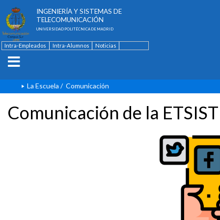
ESCUELA TÉCNICA SUPERIOR DE
INGENIERÍA Y SISTEMAS DE
TELECOMUNICACIÓN
UNIVERSIDAD POLITÉCNICA DE MADRID
Intra-Empleados
Intra-Alumnos
Noticias
Contacto
English
La Escuela
/
Comunicación
Comunicación de la ETSIST