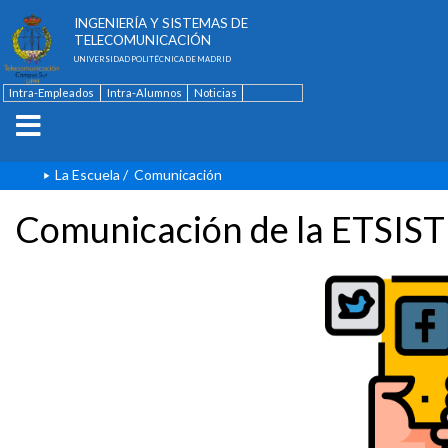
ESCUELA TÉCNICA SUPERIOR DE
INGENIERÍA Y SISTEMAS DE
TELECOMUNICACIÓN
UNIVERSIDAD POLITÉCNICA DE MADRID
Intra-Empleados
Intra-Alumnos
Noticias
Contacto
English
La Escuela
/
Comunicación
Comunicación de la ETSIST