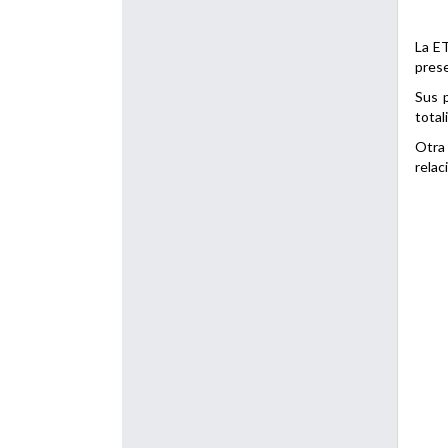
La ET
prese
Sus p
total
Otra 
relac