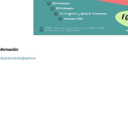
nformación:
icacion.etsist@upm.es