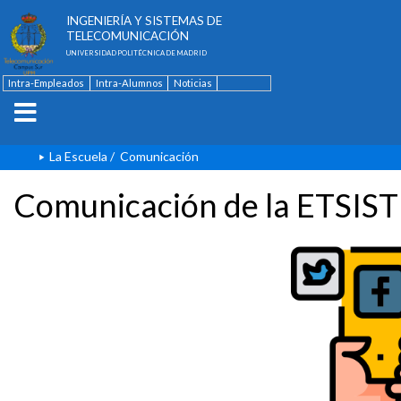
ESCUELA TÉCNICA SUPERIOR DE
INGENIERÍA Y SISTEMAS DE
TELECOMUNICACIÓN
UNIVERSIDAD POLITÉCNICA DE MADRID
Intra-Empleados
Intra-Alumnos
Noticias
Contacto
English
La Escuela
/
Comunicación
Comunicación de la ETSIST