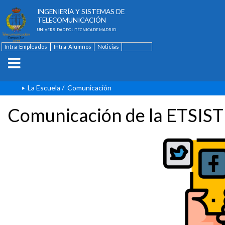
ESCUELA TÉCNICA SUPERIOR DE
INGENIERÍA Y SISTEMAS DE
TELECOMUNICACIÓN
UNIVERSIDAD POLITÉCNICA DE MADRID
Intra-Empleados
Intra-Alumnos
Noticias
Contacto
English
La Escuela
/
Comunicación
Comunicación de la ETSIST