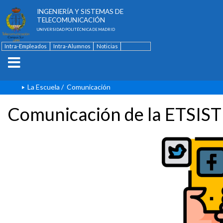
ESCUELA TÉCNICA SUPERIOR DE
INGENIERÍA Y SISTEMAS DE
TELECOMUNICACIÓN
UNIVERSIDAD POLITÉCNICA DE MADRID
Intra-Empleados
Intra-Alumnos
Noticias
Contacto
English
La Escuela
/
Comunicación
Comunicación de la ETSIST