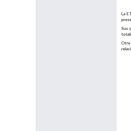
La ET
prese
Sus p
total
Otra 
relac