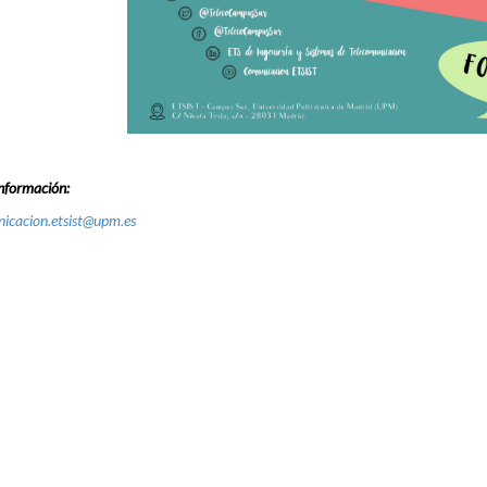
nformación:
icacion.etsist@upm.es