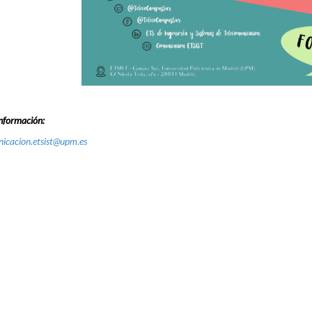
nformación:
icacion.etsist@upm.es