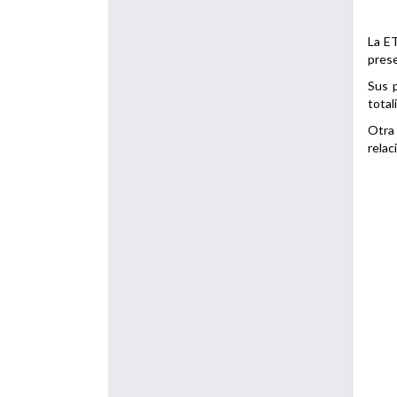
La ET
prese
Sus p
total
Otra 
relac