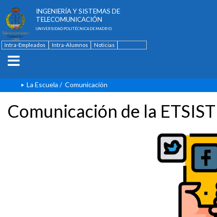
ESCUELA TÉCNICA SUPERIOR DE
INGENIERÍA Y SISTEMAS DE
TELECOMUNICACIÓN
UNIVERSIDAD POLITÉCNICA DE MADRID
Intra-Empleados
Intra-Alumnos
Noticias
Contacto
English
La Escuela
/
Comunicación
Comunicación de la ETSIST